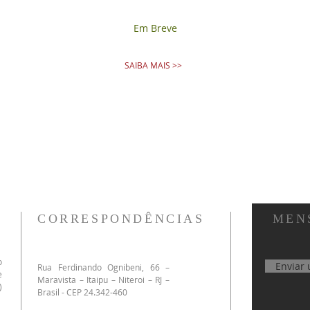
Em Breve
SAIBA MAIS >>
CORRESPONDÊNCIAS
MEN
o
Enviar
​Rua Ferdinando Ognibeni, 66 –
e
Maravista – Itaipu – Niteroi – RJ –
)
Brasil - CEP 24.342-460