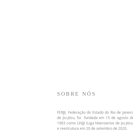
SOBRE NÓS
FERJJI, Federação do Estado do Rio de Janeir
de Jiu-Jitsu, foi fundada em 15 de agosto d
1983 como LINJJI (Liga Niteroiense de Jiu-Jitsu
e reestrutura em 20 de setembro de 2020.