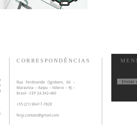
CORRESPONDÊNCIAS
MEN
o
Enviar
​Rua Ferdinando Ognibeni, 66 –
e
Maravista – Itaipu – Niteroi – RJ –
)
Brasil - CEP 24.342-460
+55 (21) 96417-7828
.
m
ferjji.contato@gmail.com