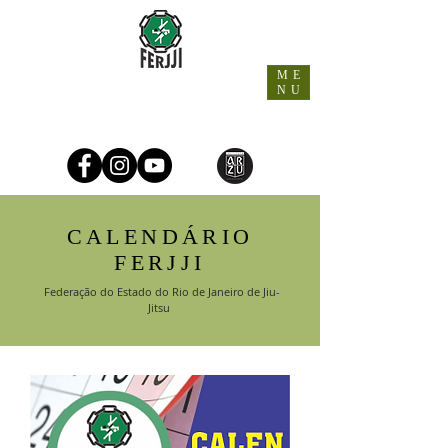
ME
NU
CALENDÁRIO
FERJJI
Federação do Estado do Rio de Janeiro de Jiu-
Jitsu