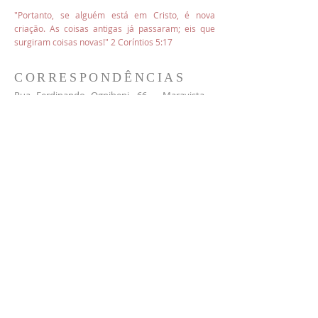
"Portanto, se alguém está em Cristo, é nova
criação. As coisas antigas já passaram; eis que
surgiram coisas novas!"
2 Coríntios 5:17
CORRESPONDÊNCIAS
​Rua Ferdinando Ognibeni, 66 – Maravista –
Itaipu – Niteroi – RJ – Brasil - CEP
24.342-460
+55 (21) 96417-7828
ferjji.contato@gmail.com
MENSAGEM
Enviar uma mensagem
TOPO
© FERJJI - Todos os direitos reservados